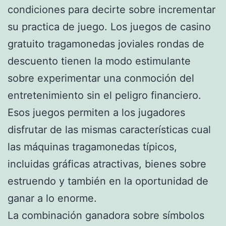
condiciones para decirte sobre incrementar
su practica de juego. Los juegos de casino
gratuito tragamonedas joviales rondas de
descuento tienen la modo estimulante
sobre experimentar una conmoción del
entretenimiento sin el peligro financiero.
Esos juegos permiten a los jugadores
disfrutar de las mismas características cual
las máquinas tragamonedas tí­picos,
incluidas gráficas atractivas, bienes sobre
estruendo y también en la oportunidad de
ganar a lo enorme.
La combinación ganadora sobre símbolos