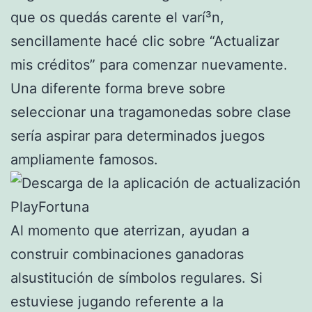
que os quedás carente el varí³n,
sencillamente hacé clic sobre “Actualizar
mis créditos” para comenzar nuevamente.
Una diferente forma breve sobre
seleccionar una tragamonedas sobre clase
serí­a aspirar para determinados juegos
ampliamente famosos.
Al momento que aterrizan, ayudan a
construir combinaciones ganadoras
alsustitución de símbolos regulares. Si
estuviese jugando referente a la