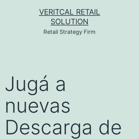
Skip
VERITCAL RETAIL
to
SOLUTION
content
Retail Strategy Firm
Jugá a
nuevas
Descarga de