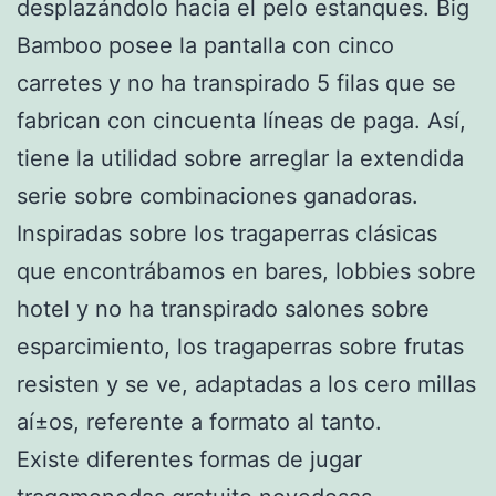
desplazándolo hacia el pelo estanques. Big
Bamboo posee la pantalla con cinco
carretes y no ha transpirado 5 filas que se
fabrican con cincuenta líneas de paga. Así,
tiene la utilidad sobre arreglar la extendida
serie sobre combinaciones ganadoras.
Inspiradas sobre los tragaperras clásicas
que encontrábamos en bares, lobbies sobre
hotel y no ha transpirado salones sobre
esparcimiento, los tragaperras sobre frutas
resisten y se ve, adaptadas a los cero millas
aí±os, referente a formato al tanto.
Existe diferentes formas de jugar