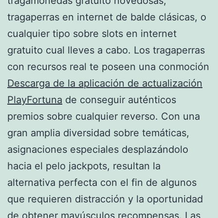
tragamonedas gratuito novedosas,
tragaperras en internet de balde clásicas, o
cualquier tipo sobre slots en internet
gratuito cual lleves a cabo. Los tragaperras
con recursos real te poseen una conmoción
Descarga de la aplicación de actualización
PlayFortuna
de conseguir auténticos
premios sobre cualquier reverso. Con una
gran amplia diversidad sobre temáticas,
asignaciones especiales desplazándolo
hacia el pelo jackpots, resultan la
alternativa perfecta con el fin de algunos
que requieren distracción y la oportunidad
de obtener mayúsculos recompensas. Las