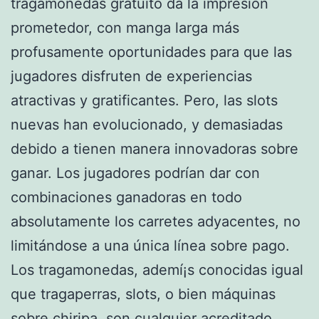
tragamonedas gratuito da la impresión
prometedor, con manga larga más
profusamente oportunidades para que las
jugadores disfruten de experiencias
atractivas y gratificantes. Pero, las slots
nuevas han evolucionado, y demasiadas
debido a tienen manera innovadoras sobre
ganar. Los jugadores podrían dar con
combinaciones ganadoras en todo
absolutamente los carretes adyacentes, no
limitándose a una única línea sobre pago.
Los tragamonedas, ademí¡s conocidas igual
que tragaperras, slots, o bien máquinas
sobre chiripa, son cualquier acreditado