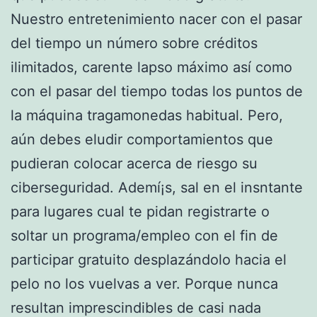
Nuestro entretenimiento nacer con el pasar
del tiempo un número sobre créditos
ilimitados, carente lapso máximo así­ como
con el pasar del tiempo todas los puntos de
la máquina tragamonedas habitual. Pero,
aún debes eludir comportamientos que
pudieran colocar acerca de riesgo su
ciberseguridad. Ademí¡s, sal en el insntante
para lugares cual te pidan registrarte o
soltar un programa/empleo con el fin de
participar gratuito desplazándolo hacia el
pelo no los vuelvas a ver. Porque nunca
resultan imprescindibles de casi nada