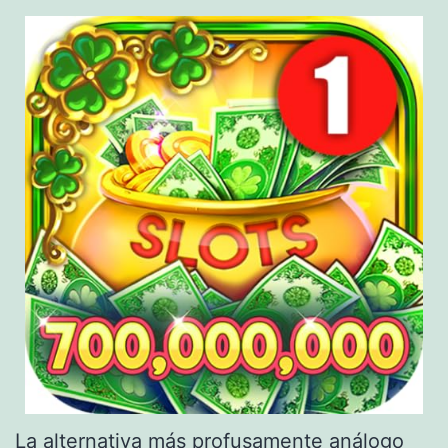
La alternativa más profusamente análogo