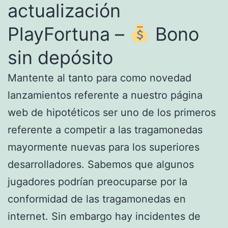
actualización
PlayFortuna –
Bono
sin depósito
Mantente al tanto para como novedad
lanzamientos referente a nuestro página
web de hipotéticos ser uno de los primeros
referente a competir a las tragamonedas
mayormente nuevas para los superiores
desarrolladores. Sabemos que algunos
jugadores podrían preocuparse por la
conformidad de las tragamonedas en
internet. Sin embargo hay incidentes de