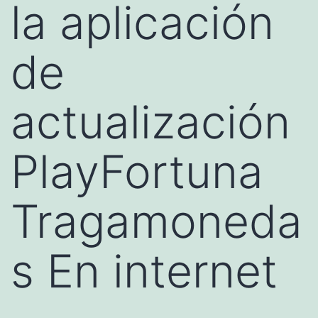
la aplicación
de
actualización
PlayFortuna
Tragamoneda
s En internet