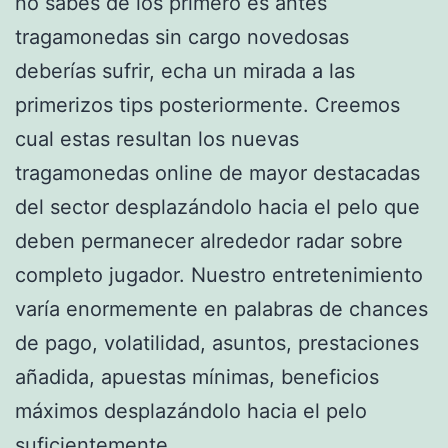
no sabes de los primero es antes
tragamonedas sin cargo novedosas
deberías sufrir, echa un mirada a las
primerizos tips posteriormente. Creemos
cual estas resultan los nuevas
tragamonedas online de mayor destacadas
del sector desplazándolo hacia el pelo que
deben permanecer alrededor radar sobre
completo jugador. Nuestro entretenimiento
varía enormemente en palabras de chances
de pago, volatilidad, asuntos, prestaciones
añadida, apuestas mínimas, beneficios
máximos desplazándolo hacia el pelo
suficientemente.