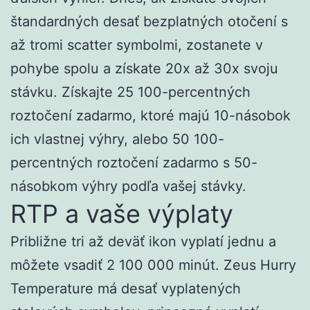
štandardných desať bezplatných otočení s
až tromi scatter symbolmi, zostanete v
pohybe spolu a získate 20x až 30x svoju
stávku. Získajte 25 100-percentných
roztočení zadarmo, ktoré majú 10-násobok
ich vlastnej výhry, alebo 50 100-
percentných roztočení zadarmo s 50-
násobkom výhry podľa vašej stávky.
RTP a vaše výplaty
Približne tri až deväť ikon vyplatí jednu a
môžete vsadiť 2 100 000 minút. Zeus Hurry
Temperature má desať vyplatených