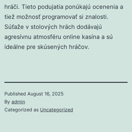
hráči. Tieto podujatia ponúkajú ocenenia a
tiež možnosť programovať si znalosti.
Súťaže v stolových hrách dodávajú
agresívnu atmosféru online kasína a sú
ideálne pre skúsených hráčov.
Published
August 16, 2025
By
admin
Categorized as
Uncategorized