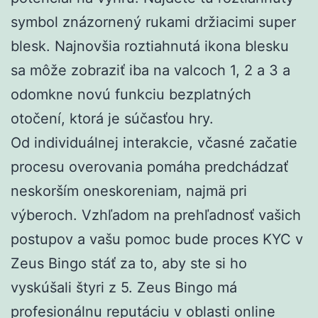
symbol znázornený rukami držiacimi super
blesk. Najnovšia roztiahnutá ikona blesku
sa môže zobraziť iba na valcoch 1, 2 a 3 a
odomkne novú funkciu bezplatných
otočení, ktorá je súčasťou hry.
Od individuálnej interakcie, včasné začatie
procesu overovania pomáha predchádzať
neskorším oneskoreniam, najmä pri
výberoch. Vzhľadom na prehľadnosť vašich
postupov a vašu pomoc bude proces KYC v
Zeus Bingo stáť za to, aby ste si ho
vyskúšali štyri z 5. Zeus Bingo má
profesionálnu reputáciu v oblasti online