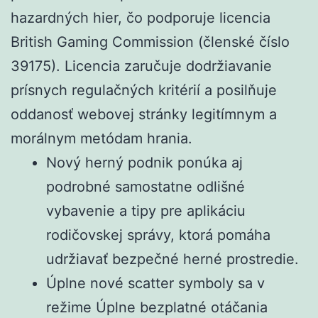
hazardných hier, čo podporuje licencia
British Gaming Commission (členské číslo
39175). Licencia zaručuje dodržiavanie
prísnych regulačných kritérií a posilňuje
oddanosť webovej stránky legitímnym a
morálnym metódam hrania.
Nový herný podnik ponúka aj
podrobné samostatne odlišné
vybavenie a tipy pre aplikáciu
rodičovskej správy, ktorá pomáha
udržiavať bezpečné herné prostredie.
Úplne nové scatter symboly sa v
režime Úplne bezplatné otáčania