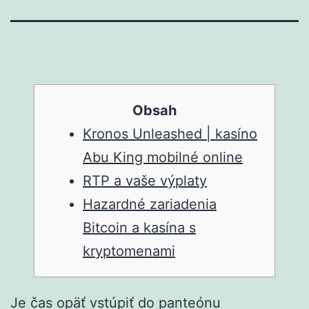
Obsah
Kronos Unleashed | kasíno
Abu King mobilné online
RTP a vaše výplaty
Hazardné zariadenia
Bitcoin a kasína s
kryptomenami
Je čas opäť vstúpiť do panteónu