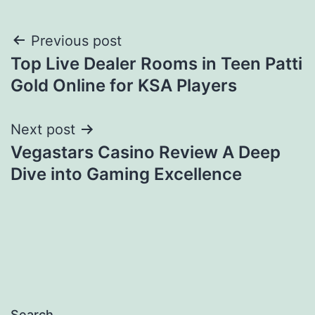
Post
Previous post
Top Live Dealer Rooms in Teen Patti
navigation
Gold Online for KSA Players
Next post
Vegastars Casino Review A Deep
Dive into Gaming Excellence
Search