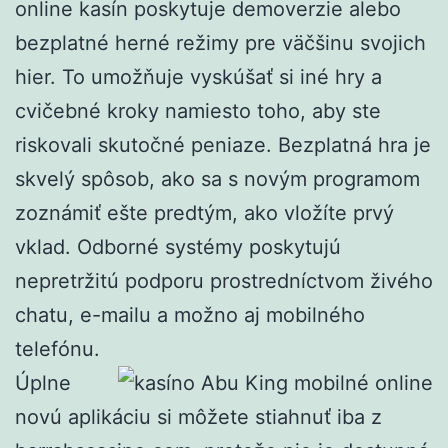
online kasín poskytuje demoverzie alebo
bezplatné herné režimy pre väčšinu svojich
hier. To umožňuje vyskúšať si iné hry a
cvičebné kroky namiesto toho, aby ste
riskovali skutočné peniaze. Bezplatná hra je
skvelý spôsob, ako sa s novým programom
zoznámiť ešte predtým, ako vložíte prvý
vklad. Odborné systémy poskytujú
nepretržitú podporu prostredníctvom živého
chatu, e-mailu a možno aj mobilného
telefónu.
Úplne
novú aplikáciu si môžete stiahnuť iba z