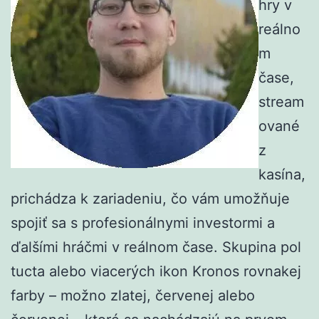
hry v
reálno
m
čase,
stream
ované
z
kasína,
prichádza k zariadeniu, čo vám umožňuje
spojiť sa s profesionálnymi investormi a
ďalšími hráčmi v reálnom čase. Skupina pol
tucta alebo viacerých ikon Kronos rovnakej
farby – možno zlatej, červenej alebo