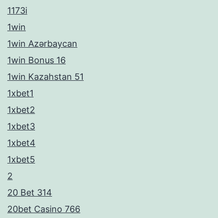
1173i
1win
1win Azərbaycan
1win Bonus 16
1win Kazahstan 51
1xbet1
1xbet2
1xbet3
1xbet4
1xbet5
2
20 Bet 314
20bet Casino 766