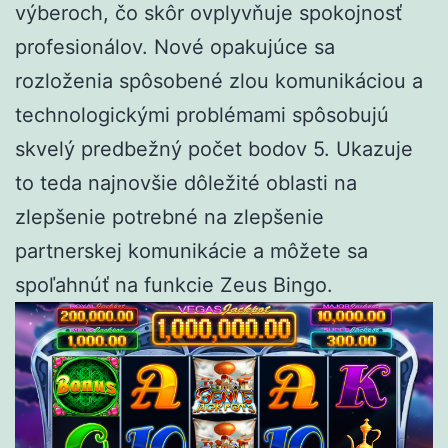
výberoch, čo skôr ovplyvňuje spokojnosť
profesionálov. Nové opakujúce sa
rozloženia spôsobené zlou komunikáciou a
technologickými problémami spôsobujú
skvelý predbežný počet bodov 5. Ukazuje
to teda najnovšie dôležité oblasti na
zlepšenie potrebné na zlepšenie
partnerskej komunikácie a môžete sa
spoľahnúť na funkcie Zeus Bingo.