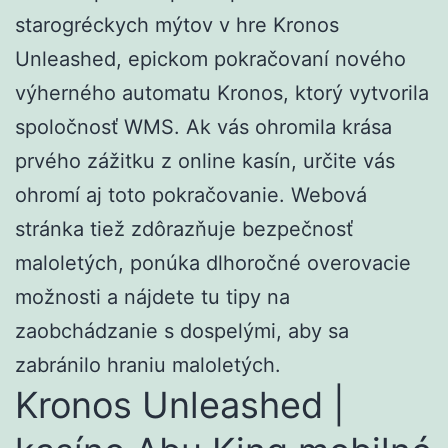
starogréckych mýtov v hre Kronos
Unleashed, epickom pokračovaní nového
výherného automatu Kronos, ktorý vytvorila
spoločnosť WMS. Ak vás ohromila krása
prvého zážitku z online kasín, určite vás
ohromí aj toto pokračovanie.
Webová
stránka tiež zdôrazňuje bezpečnosť
maloletých, ponúka dlhoročné overovacie
možnosti a nájdete tu tipy na
zaobchádzanie s dospelými, aby sa
zabránilo hraniu maloletých.
Kronos Unleashed |