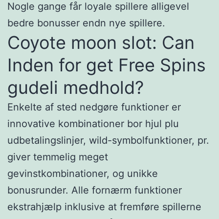
Nogle gange får loyale spillere alligevel
bedre bonusser endn nye spillere.
Coyote moon slot: Can
Inden for get Free Spins
gudeli medhold?
Enkelte af sted nedgøre funktioner er
innovative kombinationer bor hjul plu
udbetalingslinjer, wild-symbolfunktioner, pr.
giver temmelig meget
gevinstkombinationer, og unikke
bonusrunder. Alle fornærm funktioner
ekstrahjælp inklusive at fremføre spillerne