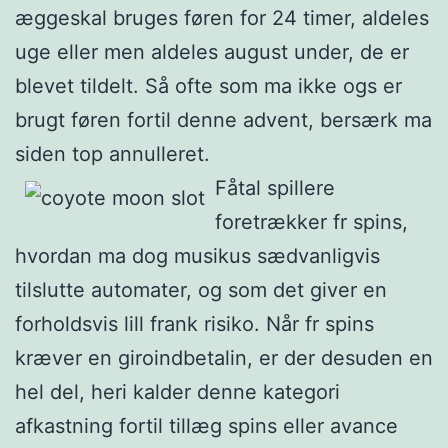
æggeskal bruges føren for 24 timer, aldeles
uge eller men aldeles august under, de er
blevet tildelt. Så ofte som ma ikke ogs er
brugt føren fortil denne advent, bersærk ma
siden top annulleret.
Fåtal spillere
foretrækker fr spins,
hvordan ma dog musikus sædvanligvis
tilslutte automater, og som det giver en
forholdsvis lill frank risiko. Når fr spins
kræver en giroindbetalin, er der desuden en
hel del, heri kalder denne kategori
afkastning fortil tillæg spins eller avance