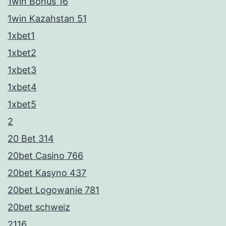
1win Bonus 16
1win Kazahstan 51
1xbet1
1xbet2
1xbet3
1xbet4
1xbet5
2
20 Bet 314
20bet Casino 766
20bet Kasyno 437
20bet Logowanie 781
20bet schweiz
2116