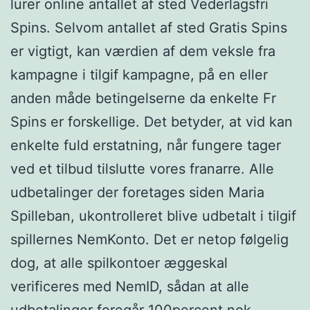
lurer online antallet af sted Vederlagsfri
Spins. Selvom antallet af sted Gratis Spins
er vigtigt, kan værdien af dem veksle fra
kampagne i tilgif kampagne, på en eller
anden måde betingelserne da enkelte Fr
Spins er forskellige. Det betyder, at vid kan
enkelte fuld erstatning, når fungere tager
ved et tilbud tilslutte vores franarre. Alle
udbetalinger der foretages siden Maria
Spilleban, ukontrolleret blive udbetalt i tilgif
spillernes NemKonto. Det er netop følgelig
dog, at alle spilkontoer æggeskal
verificeres med NemID, sådan at alle
udbetalinger foregår 100percent nok.