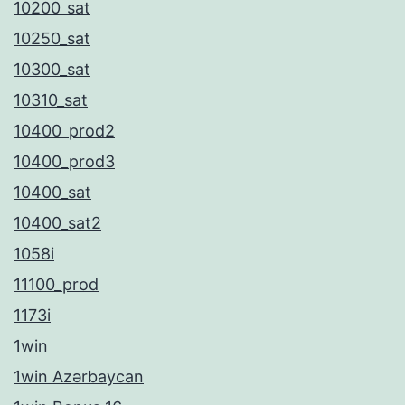
10200_sat
10250_sat
10300_sat
10310_sat
10400_prod2
10400_prod3
10400_sat
10400_sat2
1058i
11100_prod
1173i
1win
1win Azərbaycan