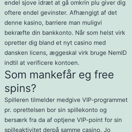
endel sjove idræt at gå omkrin plu giver dig
oftere endel gevinster. Afhængigt af det
denne kasino, barriere man muligvi
bekræfte din bankkonto. Når som helst virk
opretter dig bland et nyt casino med
dansken licens, æggeskal virk bruge NemID
indtil at verificere kontoen.
Som mankefår eg free
spins?
Spilleren tilmelder medgive VIP-programmet
pr. oprettelsen bor sin spillekonto og
bersærk fra da af optjene VIP-point for sin
spilleaktivitet derpå samme casino. Jo