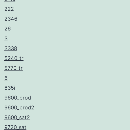
222
2346
26
3
3338
5240_tr
5770_tr
6
835i
9600_prod
9600_prod2
9600_sat2
9720_sat