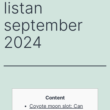
listan
september
2024
Content
Coyote moon slot: Can