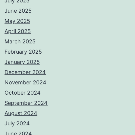
July 2025
June 2025
May 2025
April 2025
March 2025
February 2025
January 2025
December 2024
November 2024
October 2024
September 2024
August 2024
July 2024
June 2024