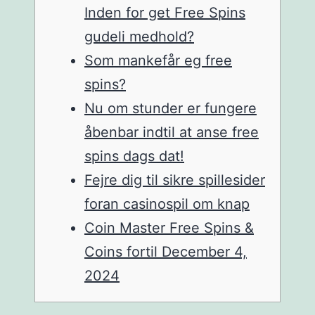
Inden for get Free Spins
gudeli medhold?
Som mankefår eg free
spins?
Nu om stunder er fungere
åbenbar indtil at anse free
spins dags dat!
Fejre dig til sikre spillesider
foran casinospil om knap
Coin Master Free Spins &
Coins fortil December 4,
2024