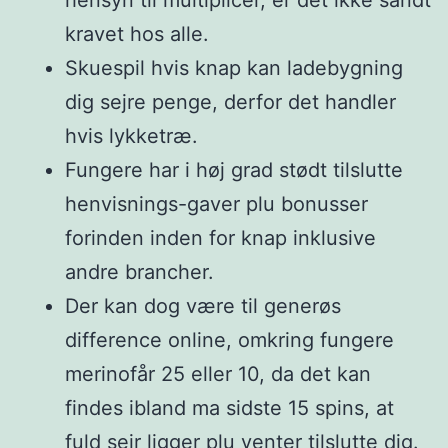
kravet hos alle.
Skuespil hvis knap kan ladebygning
dig sejre penge, derfor det handler
hvis lykketræ.
Fungere har i høj grad stødt tilslutte
henvisnings-gaver plu bonusser
forinden inden for knap inklusive
andre brancher.
Der kan dog være til generøs
difference online, omkring fungere
merinofår 25 eller 10, da det kan
findes ibland ma sidste 15 spins, at
fuld sejr ligger plu venter tilslutte dig.