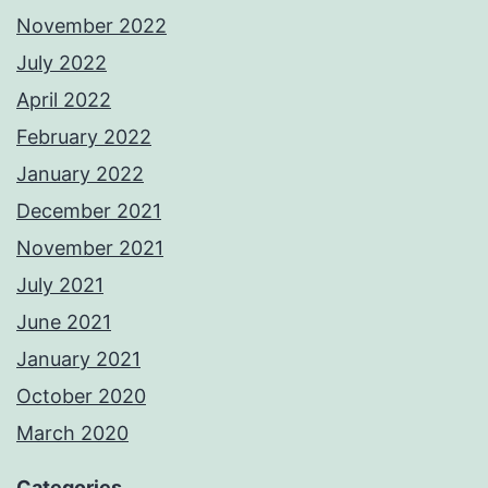
November 2022
July 2022
April 2022
February 2022
January 2022
December 2021
November 2021
July 2021
June 2021
January 2021
October 2020
March 2020
Categories