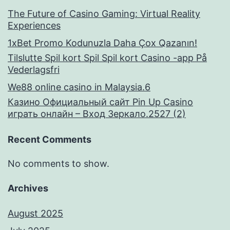
The Future of Casino Gaming: Virtual Reality
Experiences
1xBet Promo Kodunuzla Daha Çox Qazanın!
Tilslutte Spil kort Spil Spil kort Casino -app På
Vederlagsfri
We88 online casino in Malaysia.6
Казино Официальный сайт Pin Up Casino
играть онлайн – Вход Зеркало.2527 (2)
Recent Comments
No comments to show.
Archives
August 2025