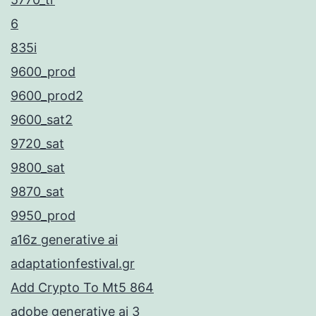
6
835i
9600_prod
9600_prod2
9600_sat2
9720_sat
9800_sat
9870_sat
9950_prod
a16z generative ai
adaptationfestival.gr
Add Crypto To Mt5 864
adobe generative ai 3