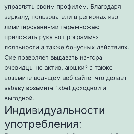
управлять своим профилем. Благодаря
зеркалу, пользователи в регионах изо
лимитированиями перемножают
приложить руку во программах
лояльности а также бонусных действиях.
Сие позволяет выдавать на-гора
очевидцы но актив, аюшки? а также
возьмите водящем веб сайте, что делает
забаву возьмите 1xbet доходной и
выгодной.
Индивидуальности
употребления: