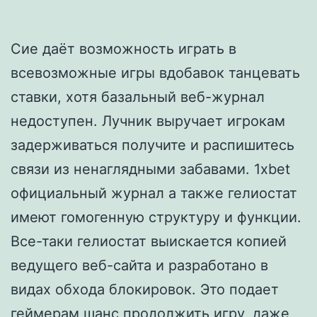
Сие даёт возможность играть в
всевозможные игры вдобавок танцевать
ставки, хотя базальный веб-журнал
недоступен. Лучник выручает игрокам
задерживаться получите и распишитесь
связи из ненаглядными забавами. 1xbet
официальный журнал а также гелиостат
имеют гомогенную структуру и функции.
Все-таки гелиостат выискается копией
ведущего веб-сайта и разработано в
видах обхода блокировок. Это подает
геймерам шанс продолжить игру, даже