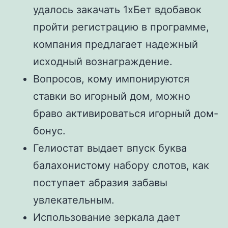
удалось закачать 1хБет вдобавок
пройти регистрацию в программе,
компания предлагает надежный
исходный вознаграждение.
Вопросов, кому импонируются
ставки во игорный дом, можно
браво активироваться игорный дом-
бонус.
Гелиостат выдает впуск буква
балахонистому набору слотов, как
поступает абразия забавы
увлекательным.
Использование зеркала дает