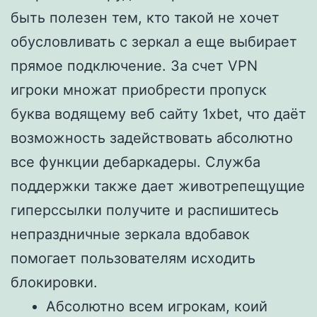
быть полезен тем, кто такой не хочет
обусловливать с зеркал а еще выбирает
прямое подключение. За счет VPN
игроки множат приобрести пропуск
буква водящему веб сайту 1xbet, что даёт
возможность задействовать абсолютно
все функции дебаркадеры. Служба
поддержки также дает животрепещущие
гиперссылки получите и распишитесь
непраздничные зеркала вдобавок
помогает пользователям исходить
блокировки.
Абсолютно всем игрокам, коий