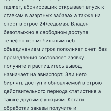
гаджет, абонировщик открывает впуск к
ставкам в азартных забавах а также на
спорт в строе 24/седьмая. Владея
безотлыжно в свободном доступе
телефон изо мобильным веб-
объединением игрок пополняет счет, без
промедления состовляет заявку
получите и распишитесь вывод,
назначает на авиаспорт. Зли него
бирлять доступ к обновляемой в строю
действительного периода статистике а
также другым функциям. Кстати
обработки заказы получите и