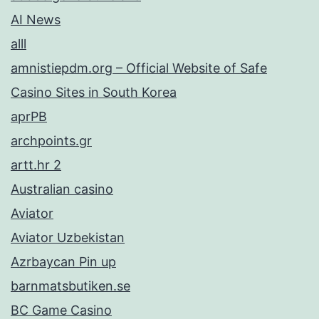
AI News
alll
amnistiepdm.org – Official Website of Safe
Casino Sites in South Korea
aprPB
archpoints.gr
artt.hr 2
Australian casino
Aviator
Aviator Uzbekistan
Azrbaycan Pin up
barnmatsbutiken.se
BC Game Casino