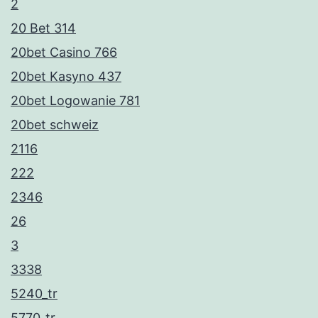
2
20 Bet 314
20bet Casino 766
20bet Kasyno 437
20bet Logowanie 781
20bet schweiz
2116
222
2346
26
3
3338
5240_tr
5770_tr