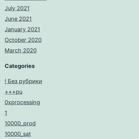
July 2021
June 2021
January 2021
October 2020
March 2020
Categories
! Без рубрики
+++pu
0xprocessing
1
10000_prod
10000_sat