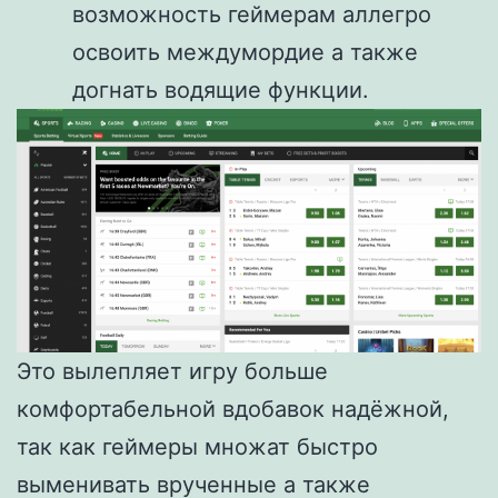
возможность геймерам аллегро
освоить междумордие а также
догнать водящие функции.
Это вылепляет игру больше
комфортабельной вдобавок надёжной,
так как геймеры множат быстро
выменивать врученные а также