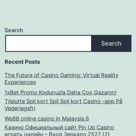
Search
Search
Recent Posts
The Future of Casino Gaming: Virtual Reality
Experiences
1xBet Promo Kodunuzla Daha Çox Qazanın!
Tilslutte Spil kort Spil Spil kort Casino -app På
Vederlagsfri
We88 online casino in Malaysia.6
Казино Официальный сайт Pin Up Casino
играть онлайн – Вход Зеркало.2527 (2)