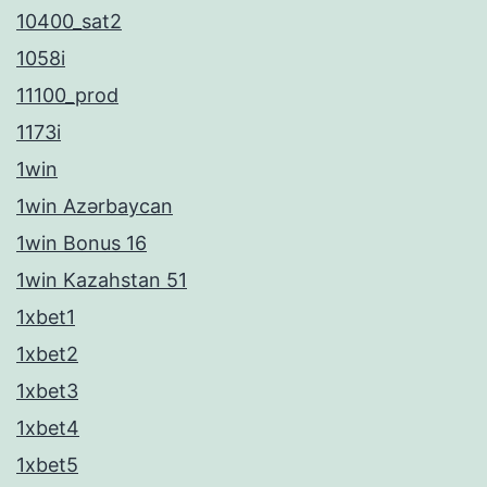
10400_sat2
1058i
11100_prod
1173i
1win
1win Azərbaycan
1win Bonus 16
1win Kazahstan 51
1xbet1
1xbet2
1xbet3
1xbet4
1xbet5