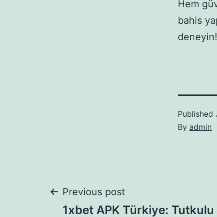
Hem güve
bahis ya
deneyin
Published
By
admin
Post
Previous post
1xbet APK Türkiye: Tutkulu