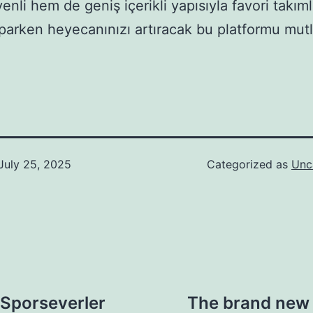
nli hem de geniş içerikli yapısıyla favori takıml
parken heyecanınızı artıracak bu platformu mut
!
July 25, 2025
Categorized as
Unc
 Sporseverler
The brand new 