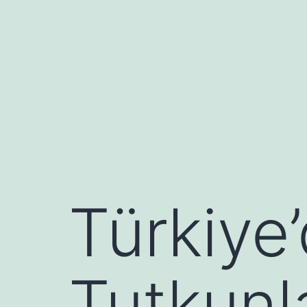
Skip
to
content
Türkiye
Tutkunl