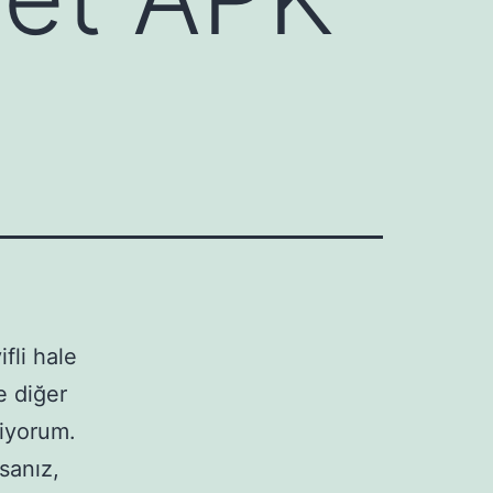
fli hale
ve diğer
viyorum.
rsanız,