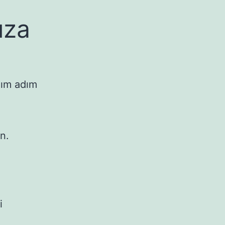
ıza
dım adım
n.
i