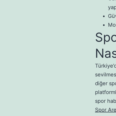
ya
Güv
Mob
Spo
Nas
Türkiye’
sevilmes
diğer spo
platforml
spor hab
Spor Ar