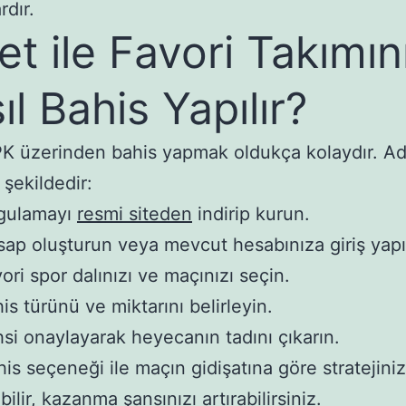
rdır.
et ile Favori Takımın
ıl Bahis Yapılır?
K üzerinden bahis yapmak oldukça kolaydır. A
 şekildedir:
gulamayı
resmi siteden
indirip kurun.
ap oluşturun veya mevcut hesabınıza giriş yapı
ori spor dalınızı ve maçınızı seçin.
is türünü ve miktarını belirleyin.
si onaylayarak heyecanın tadını çıkarın.
his seçeneği ile maçın gidişatına göre stratejiniz
bilir, kazanma şansınızı artırabilirsiniz.