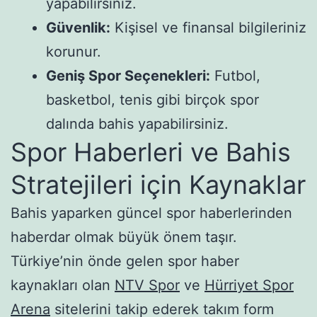
yapabilirsiniz.
Güvenlik:
Kişisel ve finansal bilgileriniz
korunur.
Geniş Spor Seçenekleri:
Futbol,
basketbol, tenis gibi birçok spor
dalında bahis yapabilirsiniz.
Spor Haberleri ve Bahis
Stratejileri için Kaynaklar
Bahis yaparken güncel spor haberlerinden
haberdar olmak büyük önem taşır.
Türkiye’nin önde gelen spor haber
kaynakları olan
NTV Spor
ve
Hürriyet Spor
Arena
sitelerini takip ederek takım form