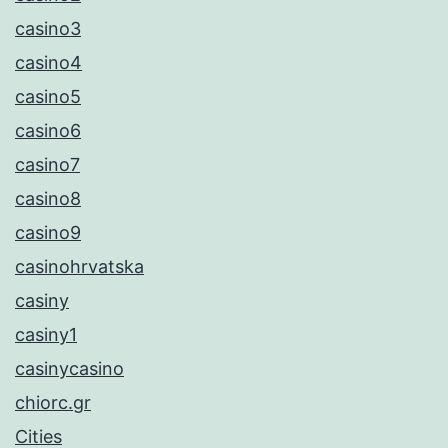
casino3
casino4
casino5
casino6
casino7
casino8
casino9
casinohrvatska
casiny
casiny1
casinycasino
chiorc.gr
Cities