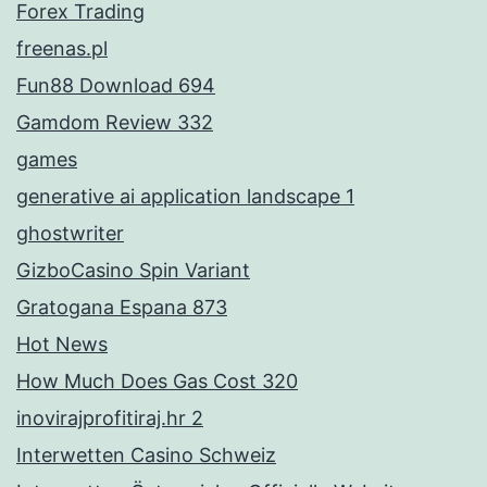
Forex Trading
freenas.pl
Fun88 Download 694
Gamdom Review 332
games
generative ai application landscape 1
ghostwriter
GizboCasino Spin Variant
Gratogana Espana 873
Hot News
How Much Does Gas Cost 320
inovirajprofitiraj.hr 2
Interwetten Casino Schweiz