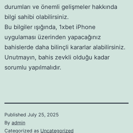
durumları ve önemli gelişmeler hakkında
bilgi sahibi olabilirsiniz.
Bu bilgiler ışığında, 1xbet iPhone
uygulaması üzerinden yapacağınız
bahislerde daha bilinçli kararlar alabilirsiniz.
Unutmayın, bahis zevkli olduğu kadar
sorumlu yapılmalıdır.
Published
July 25, 2025
By
admin
Categorized as
Uncategorized