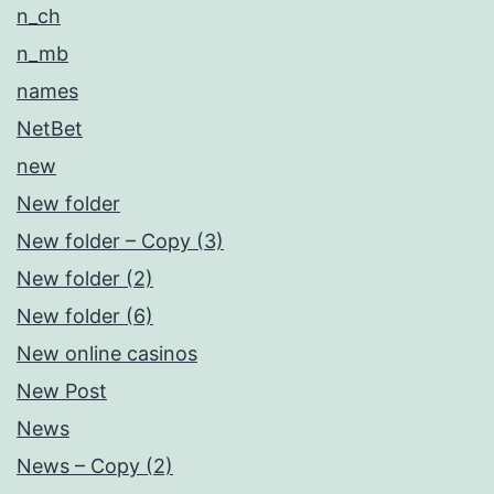
n_ch
n_mb
names
NetBet
new
New folder
New folder – Copy (3)
New folder (2)
New folder (6)
New online casinos
New Post
News
News – Copy (2)