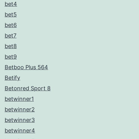
bet4
bet5
bet6
bet7
bet8
bet9
Betboo Plus 564
Betify
Betonred Sport 8
betwinner1
betwinner2
betwinner3
betwinner4