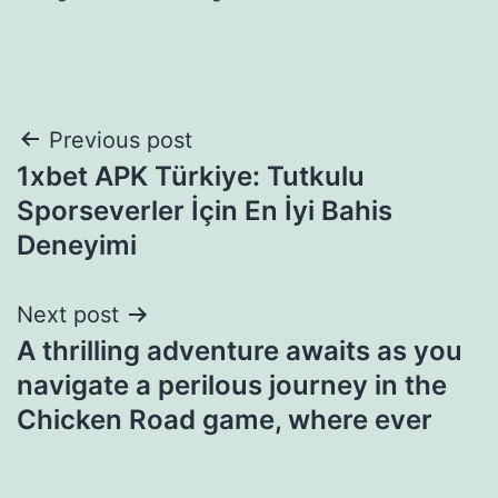
Post
Previous post
1xbet APK Türkiye: Tutkulu
navigation
Sporseverler İçin En İyi Bahis
Deneyimi
Next post
A thrilling adventure awaits as you
navigate a perilous journey in the
Chicken Road game, where ever