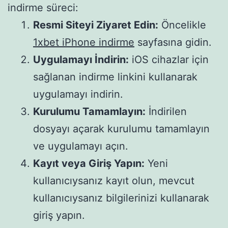
indirme süreci:
Resmi Siteyi Ziyaret Edin:
Öncelikle
1xbet iPhone indirme
sayfasına gidin.
Uygulamayı İndirin:
iOS cihazlar için
sağlanan indirme linkini kullanarak
uygulamayı indirin.
Kurulumu Tamamlayın:
İndirilen
dosyayı açarak kurulumu tamamlayın
ve uygulamayı açın.
Kayıt veya Giriş Yapın:
Yeni
kullanıcıysanız kayıt olun, mevcut
kullanıcıysanız bilgilerinizi kullanarak
giriş yapın.