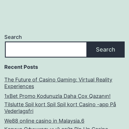
Search
Search
Recent Posts
The Future of Casino Gaming: Virtual Reality
Experiences
1xBet Promo Kodunuzla Daha Çox Qazanın!
Tilslutte Spil kort Spil Spil kort Casino -app På
Vederlagsfri
We88 online casino in Malaysia.6