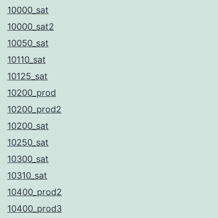
10000_sat
10000_sat2
10050_sat
10110_sat
10125_sat
10200_prod
10200_prod2
10200_sat
10250_sat
10300_sat
10310_sat
10400_prod2
10400_prod3