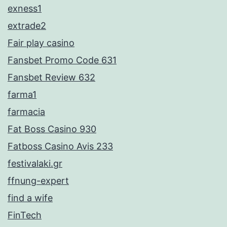
exness1
extrade2
Fair play casino
Fansbet Promo Code 631
Fansbet Review 632
farma1
farmacia
Fat Boss Casino 930
Fatboss Casino Avis 233
festivalaki.gr
ffnung-expert
find a wife
FinTech