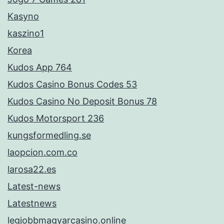
Kasyno
kaszino1
Korea
Kudos App 764
Kudos Casino Bonus Codes 53
Kudos Casino No Deposit Bonus 78
Kudos Motorsport 236
kungsformedling.se
laopcion.com.co
larosa22.es
Latest-news
Latestnews
legjobbmagyarcasino.online