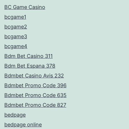
BC Game Casino
bcgame1
bcgame2
bcgame3
bcgame4
Bdm Bet Casino 311
Bdm Bet Espana 378
Bdmbet Casino Avis 232
Bdmbet Promo Code 396
Bdmbet Promo Code 635
Bdmbet Promo Code 827
bedpage
bedpage online