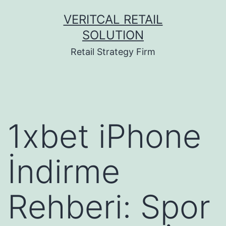
Skip
VERITCAL RETAIL
to
SOLUTION
content
Retail Strategy Firm
1xbet iPhone
İndirme
Rehberi: Spor