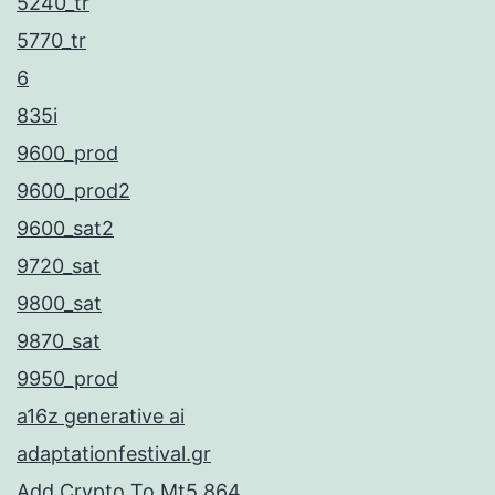
5240_tr
5770_tr
6
835i
9600_prod
9600_prod2
9600_sat2
9720_sat
9800_sat
9870_sat
9950_prod
a16z generative ai
adaptationfestival.gr
Add Crypto To Mt5 864