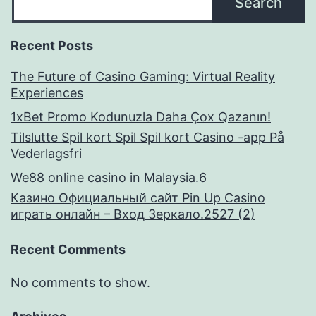
Search
Recent Posts
The Future of Casino Gaming: Virtual Reality
Experiences
1xBet Promo Kodunuzla Daha Çox Qazanın!
Tilslutte Spil kort Spil Spil kort Casino -app På
Vederlagsfri
We88 online casino in Malaysia.6
Казино Официальный сайт Pin Up Casino
играть онлайн – Вход Зеркало.2527 (2)
Recent Comments
No comments to show.