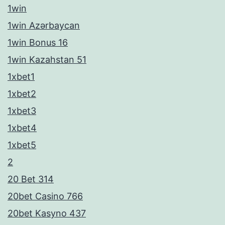
1win
1win Azərbaycan
1win Bonus 16
1win Kazahstan 51
1xbet1
1xbet2
1xbet3
1xbet4
1xbet5
2
20 Bet 314
20bet Casino 766
20bet Kasyno 437