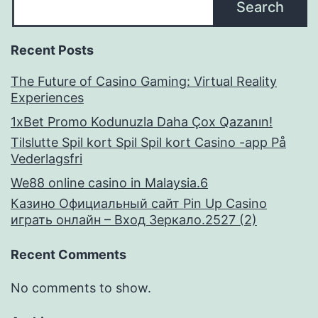
Search
Recent Posts
The Future of Casino Gaming: Virtual Reality
Experiences
1xBet Promo Kodunuzla Daha Çox Qazanın!
Tilslutte Spil kort Spil Spil kort Casino -app På
Vederlagsfri
We88 online casino in Malaysia.6
Казино Официальный сайт Pin Up Casino
играть онлайн – Вход Зеркало.2527 (2)
Recent Comments
No comments to show.