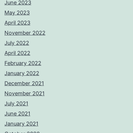
June 2023
May 2023
April 2023
November 2022
July 2022
April 2022
February 2022
January 2022
December 2021
November 2021
July 2021
June 2021
January 2021