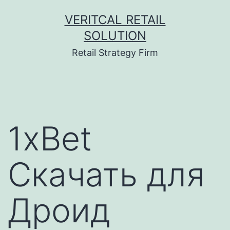
Skip
VERITCAL RETAIL
to
SOLUTION
content
Retail Strategy Firm
1xBet
Скачать для
Дроид