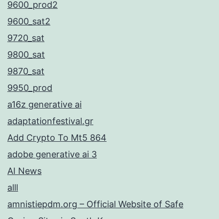
9600_prod2
9600_sat2
9720_sat
9800_sat
9870_sat
9950_prod
a16z generative ai
adaptationfestival.gr
Add Crypto To Mt5 864
adobe generative ai 3
AI News
alll
amnistiepdm.org – Official Website of Safe