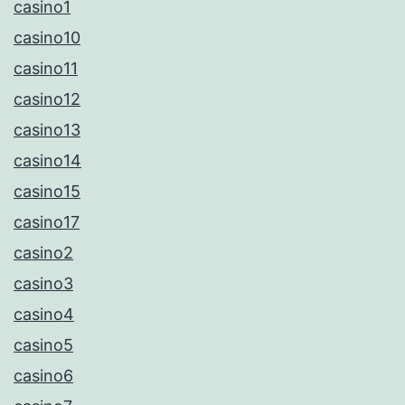
casino1
casino10
casino11
casino12
casino13
casino14
casino15
casino17
casino2
casino3
casino4
casino5
casino6