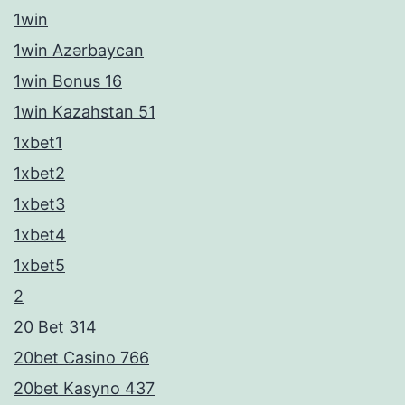
1win
1win Azərbaycan
1win Bonus 16
1win Kazahstan 51
1xbet1
1xbet2
1xbet3
1xbet4
1xbet5
2
20 Bet 314
20bet Casino 766
20bet Kasyno 437