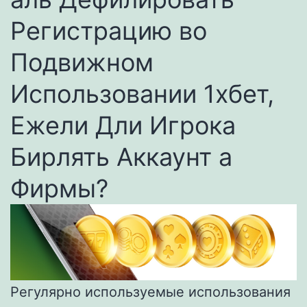
Регистрацию во
Подвижном
Использовании 1хбет,
Ежели Дли Игрока
Бирлять Аккаунт а
Фирмы?
Регулярно используемые использования