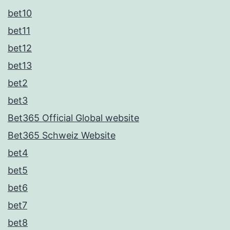
bet10
bet11
bet12
bet13
bet2
bet3
Bet365 Official Global website
Bet365 Schweiz Website
bet4
bet5
bet6
bet7
bet8