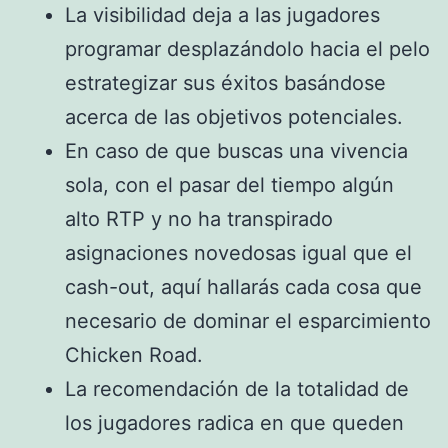
La visibilidad deja a las jugadores
programar desplazándolo hacia el pelo
estrategizar sus éxitos basándose
acerca de las objetivos potenciales.
En caso de que buscas una vivencia
sola, con el pasar del tiempo algún
alto RTP y no ha transpirado
asignaciones novedosas igual que el
cash-out, aquí hallarás cada cosa que
necesario de dominar el esparcimiento
Chicken Road.
La recomendación de la totalidad de
los jugadores radica en que queden