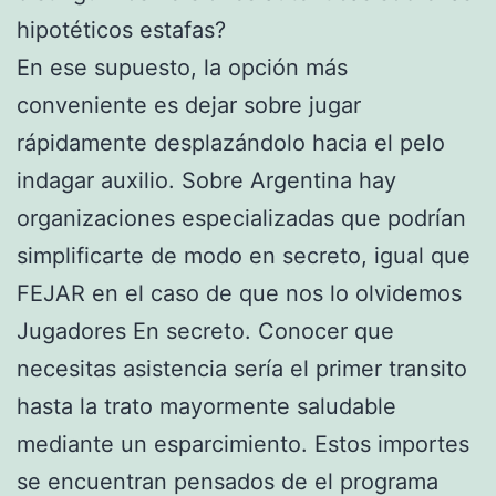
hipotéticos estafas?
En ese supuesto, la opción más
conveniente es dejar sobre jugar
rápidamente desplazándolo hacia el pelo
indagar auxilio. Sobre Argentina hay
organizaciones especializadas que podrían
simplificarte de modo en secreto, igual que
FEJAR en el caso de que nos lo olvidemos
Jugadores En secreto. Conocer que
necesitas asistencia serí­a el primer transito
hasta la trato mayormente saludable
mediante un esparcimiento. Estos importes
se encuentran pensados de el programa