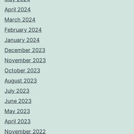
April 2024
March 2024
February 2024
January 2024
December 2023
November 2023
October 2023
August 2023
July 2023
June 2023
May 2023
April 2023
November 2022