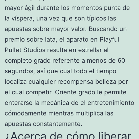
mayor ágil durante los momentos punta de
la víspera, una vez que son tí­picos las
apuestas sobre mayor valor. Buscando un
premio sobre lata, el aparato en Playful
Pullet Studios resulta en estrellar al
completo grado referente a menos de 60
segundos, así que cual todo el tiempo
localiza cualquier recompensa belleza por
el cual competir. Oriente grado le permite
enterarse la mecánica de el entretenimiento
cómodamente mientras multiplica las
apuestas constantemente.
¿Acerca de cómo liberar