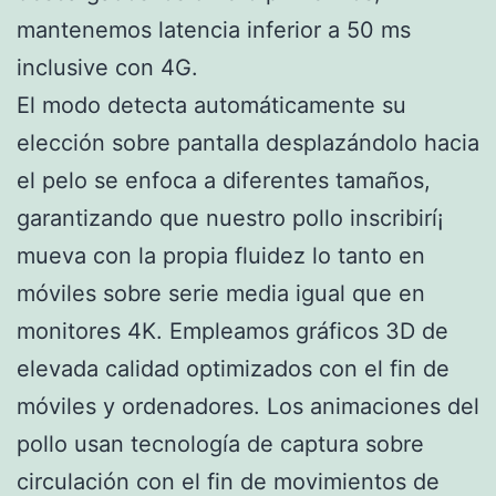
mantenemos latencia inferior a 50 ms
inclusive con 4G.
El modo detecta automáticamente su
elección sobre pantalla desplazándolo hacia
el pelo se enfoca a diferentes tamaños,
garantizando que nuestro pollo inscribirí¡
mueva con la propia fluidez lo tanto en
móviles sobre serie media igual que en
monitores 4K. Empleamos gráficos 3D de
elevada calidad optimizados con el fin de
móviles y ordenadores. Los animaciones del
pollo usan tecnología de captura sobre
circulación con el fin de movimientos de