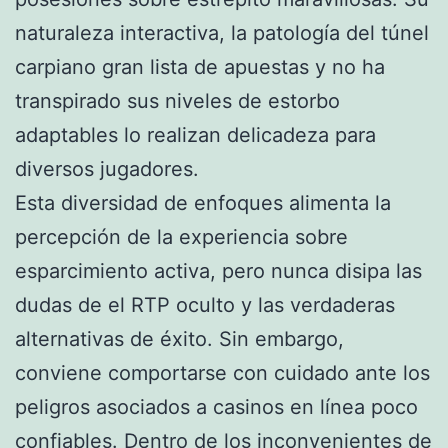
naturaleza interactiva, la patologí­a del túnel
carpiano gran lista de apuestas y no ha
transpirado sus niveles de estorbo
adaptables lo realizan delicadeza para
diversos jugadores.
Esta diversidad de enfoques alimenta la
percepción de la experiencia sobre
esparcimiento activa, pero nunca disipa las
dudas de el RTP oculto y las verdaderas
alternativas de éxito. Sin embargo,
conviene comportarse con cuidado ante los
peligros asociados a casinos en línea poco
confiables. Dentro de los inconvenientes de