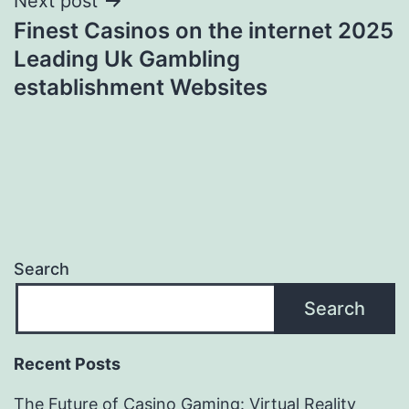
Next post
Finest Casinos on the internet 2025
Leading Uk Gambling
establishment Websites
Search
Search
Recent Posts
The Future of Casino Gaming: Virtual Reality