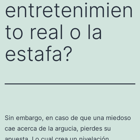
entretenimien
to real o la
estafa?
Sin embargo, en caso de que una miedoso
cae acerca de la argucia, pierdes su
apuesta. Lo cual crea un nivelación