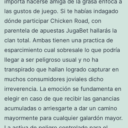
importa hacerse amiga de la grasa enfoca a
las gustos de juego. Si te habías indagado
dónde participar Chicken Road, con
parentela de apuestas JugaBet hallarás la
clan total. Ambas tienen una practica de
esparcimiento cual sobresale lo que podrí­a
llegar a ser peligroso usual y no ha
transpirado que hallan logrado capturar en
muchos consumidores joviales dicho
irreverencia. La emoción se fundamenta en
elegir en caso de que recibir las ganancias
acumuladas o arriesgarte a dar un camino
mayormente para cualquier galardón mayor.
La activa de peligro controlado para el