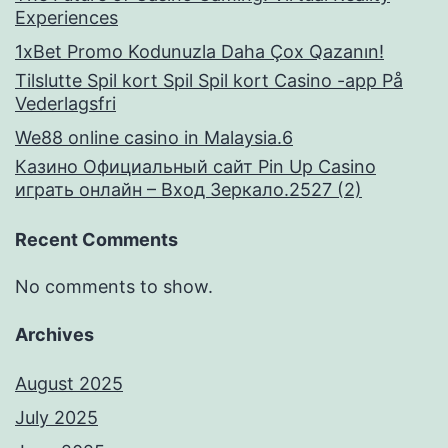
Experiences
1xBet Promo Kodunuzla Daha Çox Qazanın!
Tilslutte Spil kort Spil Spil kort Casino -app På
Vederlagsfri
We88 online casino in Malaysia.6
Казино Официальный сайт Pin Up Casino
играть онлайн – Вход Зеркало.2527 (2)
Recent Comments
No comments to show.
Archives
August 2025
July 2025