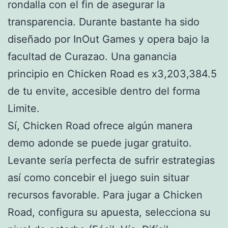
rondalla con el fin de asegurar la
transparencia. Durante bastante ha sido
diseñado por InOut Games y opera bajo la
facultad de Curazao. Una ganancia
principio en Chicken Road es x3,203,384.5
de tu envite, accesible dentro del forma
Limite.
Sí, Chicken Road ofrece algún manera
demo adonde se puede jugar gratuito.
Levante serí­a perfecta de sufrir estrategias
así­ como concebir el juego suin situar
recursos favorable. Para jugar a Chicken
Road, configura su apuesta, selecciona su