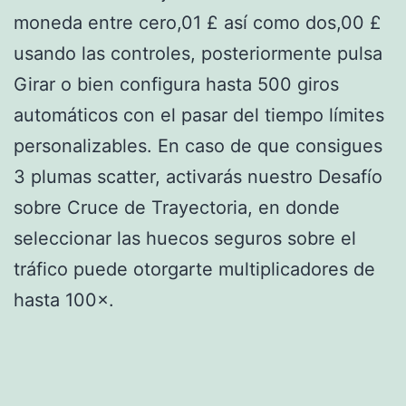
moneda entre cero,01 £ así­ como dos,00 £
usando las controles, posteriormente pulsa
Girar o bien configura hasta 500 giros
automáticos con el pasar del tiempo límites
personalizables. En caso de que consigues
3 plumas scatter, activarás nuestro Desafío
sobre Cruce de Trayectoria, en donde
seleccionar las huecos seguros sobre el
tráfico puede otorgarte multiplicadores de
hasta 100×.