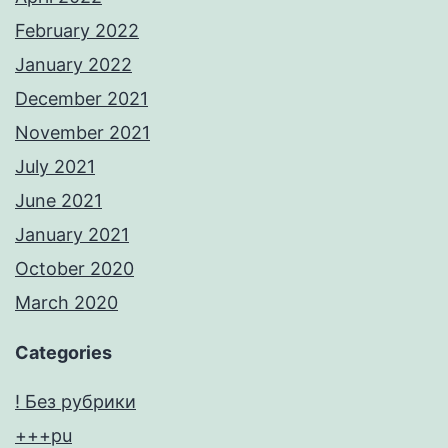
February 2022
January 2022
December 2021
November 2021
July 2021
June 2021
January 2021
October 2020
March 2020
Categories
! Без рубрики
+++pu