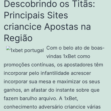
Descobrindo os Titãs:
Principais Sites
criancice Apostas na
Região
Com o belo ato de boas-
vindas 1xBet como
promoções contínuas, os apostadores têm
incorporar pelo infantilidade acrescer
incorporar sua mesa e maximizar os seus
ganhos, an afastar do instante sobre que
fazem barulho arquivo. A 1xBet,
conhecimento adversário criancice várias