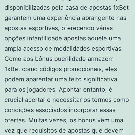
disponibilizadas pela casa de apostas 1xBet
garantem uma experiência abrangente nas
apostas esportivas, oferecendo várias
opções infantilidade apostas aquele uma
ampla acesso de modalidades esportivas.
Como aos bônus puerilidade armazém
1xBet como códigos promocionais, eles
podem aparentar uma feito significativa
para os jogadores. Apontar entanto, é
crucial acertar e necessitar os termos como
condições associados incorporar essas
ofertas. Muitas vezes, os bônus vêm uma
vez que requisitos de apostas que devem