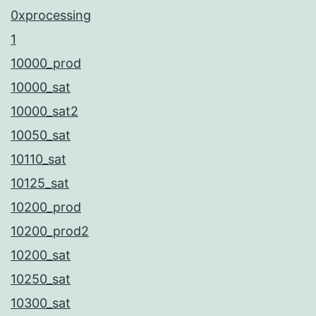
0xprocessing
1
10000_prod
10000_sat
10000_sat2
10050_sat
10110_sat
10125_sat
10200_prod
10200_prod2
10200_sat
10250_sat
10300_sat