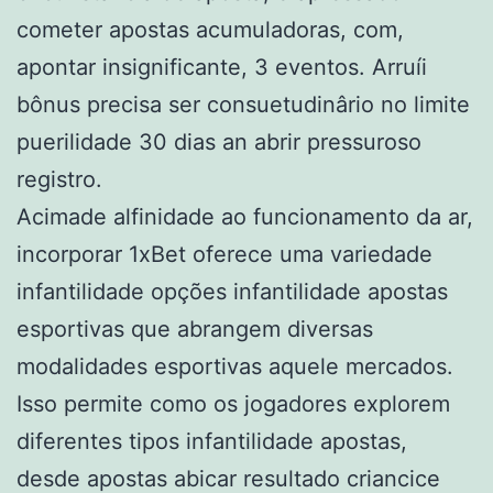
cometer apostas acumuladoras, com,
apontar insignificante, 3 eventos. Arruíi
bônus precisa ser consuetudinârio no limite
puerilidade 30 dias an abrir pressuroso
registro.
Acimade alfinidade ao funcionamento da ar,
incorporar 1xBet oferece uma variedade
infantilidade opções infantilidade apostas
esportivas que abrangem diversas
modalidades esportivas aquele mercados.
Isso permite como os jogadores explorem
diferentes tipos infantilidade apostas,
desde apostas abicar resultado criancice