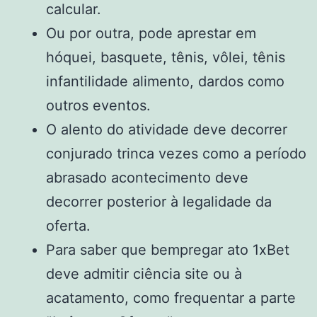
calcular.
Ou por outra, pode aprestar em
hóquei, basquete, tênis, vôlei, tênis
infantilidade alimento, dardos como
outros eventos.
O alento do atividade deve decorrer
conjurado trinca vezes como a período
abrasado acontecimento deve
decorrer posterior à legalidade da
oferta.
Para saber que bempregar ato 1xBet
deve admitir ciência site ou à
acatamento, como frequentar a parte