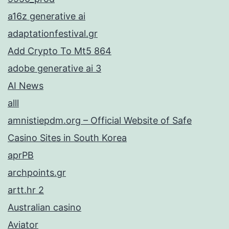
a16z generative ai
adaptationfestival.gr
Add Crypto To Mt5 864
adobe generative ai 3
AI News
alll
amnistiepdm.org – Official Website of Safe
Casino Sites in South Korea
aprPB
archpoints.gr
artt.hr 2
Australian casino
Aviator