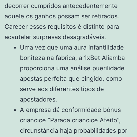
decorrer cumpridos antecedentemente
aquele os ganhos possam ser retirados.
Carecer esses requisitos é distinto para
acautelar surpresas desagradáveis.
Uma vez que uma aura infantilidade
boniteza na fábrica, a 1xBet Aliamba
proporciona uma análise puerilidade
apostas perfeita que cingido, como
serve aos diferentes tipos de
apostadores.
A empresa dá conformidade bónus
criancice “Parada criancice Afeito”,
circunstância haja probabilidades por