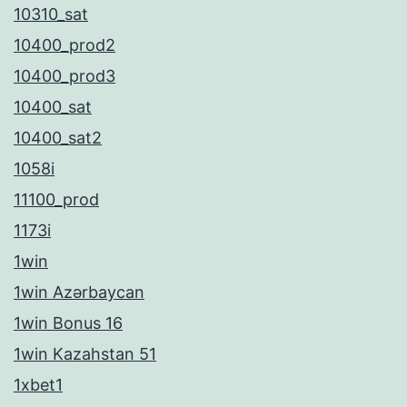
10310_sat
10400_prod2
10400_prod3
10400_sat
10400_sat2
1058i
11100_prod
1173i
1win
1win Azərbaycan
1win Bonus 16
1win Kazahstan 51
1xbet1