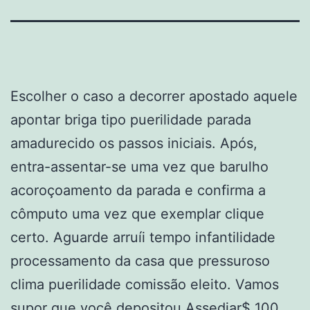
Escolher o caso a decorrer apostado aquele
apontar briga tipo puerilidade parada
amadurecido os passos iniciais. Após,
entra-assentar-se uma vez que barulho
acoroçoamento da parada e confirma a
cômputo uma vez que exemplar clique
certo. Aguarde arruíi tempo infantilidade
processamento da casa que pressuroso
clima puerilidade comissão eleito. Vamos
supor que você depositou Assediar$ 100