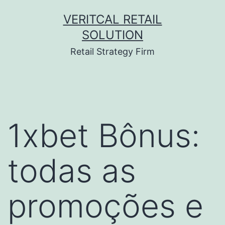
Skip
VERITCAL RETAIL
to
SOLUTION
content
Retail Strategy Firm
1xbet Bônus:
todas as
promoções e