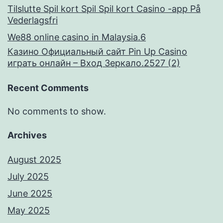
Tilslutte Spil kort Spil Spil kort Casino -app På
Vederlagsfri
We88 online casino in Malaysia.6
Казино Официальный сайт Pin Up Casino
играть онлайн – Вход Зеркало.2527 (2)
Recent Comments
No comments to show.
Archives
August 2025
July 2025
June 2025
May 2025