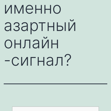
именно
азартный
онлайн
-сигнал?