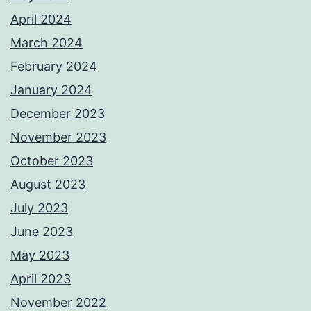
April 2024
March 2024
February 2024
January 2024
December 2023
November 2023
October 2023
August 2023
July 2023
June 2023
May 2023
April 2023
November 2022