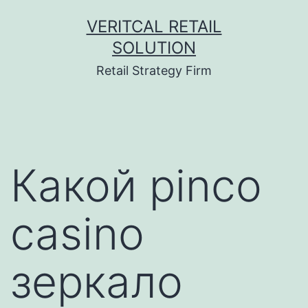
Skip
VERITCAL RETAIL
to
SOLUTION
content
Retail Strategy Firm
Какой pinco
casino
зеркало