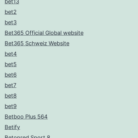
bet13
bet2
bet3
Bet365 Official Global website
Bet365 Schweiz Website
bet4
bet5
bet6
bet7
bet8
bet9
Betboo Plus 564
Betify
Betonred Sport 8