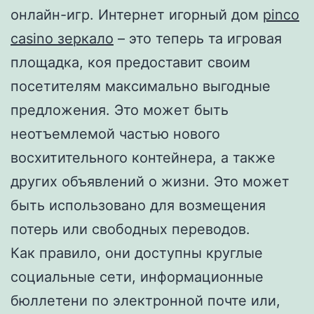
онлайн-игр. Интернет игорный дом
pinco
casino зеркало
– это теперь та игровая
площадка, коя предоставит своим
посетителям максимально выгодные
предложения. Это может быть
неотъемлемой частью нового
восхитительного контейнера, а также
других объявлений о жизни.
Это может
быть использовано для возмещения
потерь или свободных переводов.
Как правило, они доступны круглые
социальные сети, информационные
бюллетени по электронной почте или,