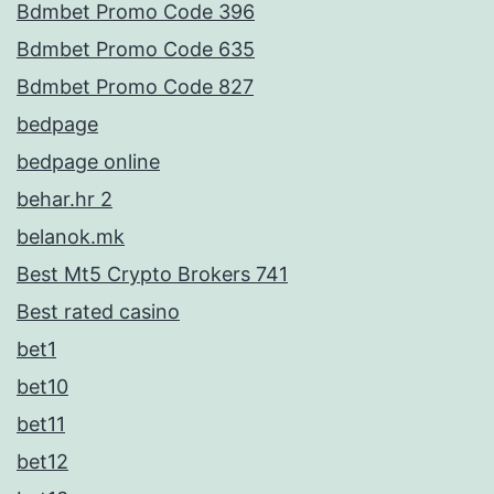
Bdmbet Promo Code 396
Bdmbet Promo Code 635
Bdmbet Promo Code 827
bedpage
bedpage online
behar.hr 2
belanok.mk
Best Mt5 Crypto Brokers 741
Best rated casino
bet1
bet10
bet11
bet12