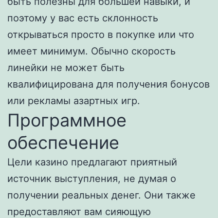
быть полезны для большей навыки, и
поэтому у вас есть склонность
открываться просто в покупке или что
имеет минимум. Обычно скорость
линейки не может быть
квалифицирована для получения бонусов
или рекламы азартных игр.
Программное
обеспечение
Цели казино предлагают приятный
источник выступления, не думая о
получении реальных денег. Они также
предоставляют вам сияющую