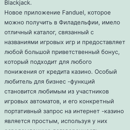
Blackjack.
Новое приложение Fanduel, которое
можно получить в Филадельфии, имело
отличный каталог, связанный с
названиями игровых игр и предоставляет
любой большой приветственный бонус,
который подходит для любого
понижения от кредита казино. Особый
любитель для бизнес -функций
становится любимым из участников
игровых автоматов, и его конкретный
портативный запрос на интернет -казино
является простым, используя у них