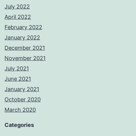
July 2022
April 2022
February 2022
January 2022
December 2021
November 2021
July 2021
June 2021
January 2021
October 2020
March 2020
Categories