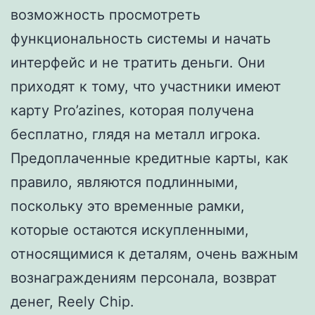
возможность просмотреть
функциональность системы и начать
интерфейс и не тратить деньги. Они
приходят к тому, что участники имеют
карту Pro’azines, которая получена
бесплатно, глядя на металл игрока.
Предоплаченные кредитные карты, как
правило, являются подлинными,
поскольку это временные рамки,
которые остаются искупленными,
относящимися к деталям, очень важным
вознаграждениям персонала, возврат
денег, Reely Chip.