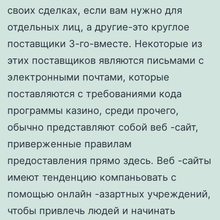
своих сделках, если вам нужно для
отдельных лиц, а другие-это круглое
поставщики 3-го-вместе. Некоторые из
этих поставщиков являются письмами с
электронными почтами, которые
поставляются с требованиями кода
программы казино, среди прочего,
обычно представляют собой веб -сайт,
приверженные правилам
предоставления прямо здесь. Веб -сайты
имеют тенденцию компаньовать с
помощью онлайн -азартных учреждений,
чтобы привлечь людей и начинать