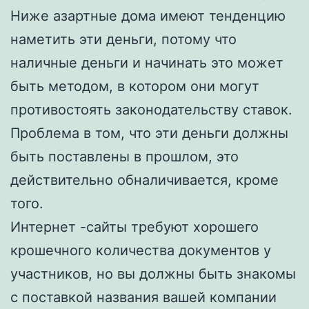
Ниже азартные дома имеют тенденцию
наметить эти деньги, потому что
наличные деньги и начинать это может
быть методом, в котором они могут
противостоять законодательству ставок.
Проблема в том, что эти деньги должны
быть поставлены в прошлом, это
действительно обналичивается, кроме
того.
Интернет -сайты требуют хорошего
крошечного количества документов у
участников, но вы должны быть знакомы
с поставкой названия вашей компании