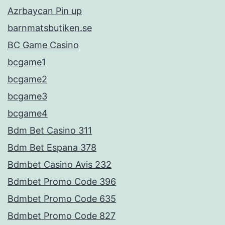
Azrbaycan Pin up
barnmatsbutiken.se
BC Game Casino
bcgame1
bcgame2
bcgame3
bcgame4
Bdm Bet Casino 311
Bdm Bet Espana 378
Bdmbet Casino Avis 232
Bdmbet Promo Code 396
Bdmbet Promo Code 635
Bdmbet Promo Code 827