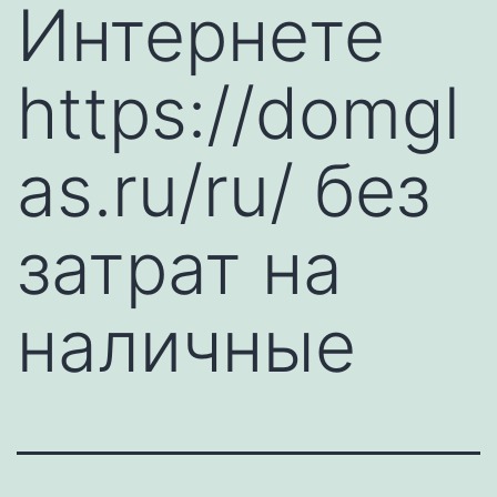
Интернете
https://domgl
as.ru/ru/ без
затрат на
наличные