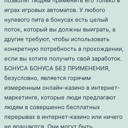
позволят людям применить его только в
играх игровых автоматов. У любого
нулевого пита в бонусах есть целый
поток, который вы должны выиграть, а
другие требуют, чтобы использовать
конкретную потребность в прохождении,
если вы хотите получить свой заработок.
БОНУСА БОНУСА БЕЗ ПРИМЕНЕНИЯ,
безусловно, является горячим
измеренным онлайн-казино в интернет-
маркетинге, которые люди предлагают
людям в совершенно бесплатных
перерывах в интернет-казино или ничего
не вращаются. Они могут быть