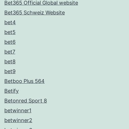
Bet365 Official Global website
Bet365 Schweiz Website
bet4
bet5
bet6
bet7
bet8
bet9
Betboo Plus 564
Betify
Betonred Sport 8
betwinner1
betwinner2