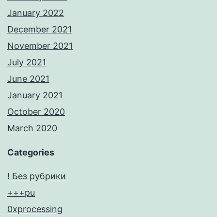
January 2022
December 2021
November 2021
July 2021
June 2021
January 2021
October 2020
March 2020
Categories
! Без рубрики
+++pu
0xprocessing