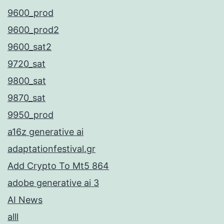
9600_prod
9600_prod2
9600_sat2
9720_sat
9800_sat
9870_sat
9950_prod
a16z generative ai
adaptationfestival.gr
Add Crypto To Mt5 864
adobe generative ai 3
AI News
alll