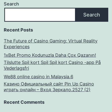
Search
Search
Recent Posts
The Future of Casino Gaming: Virtual Reality
Experiences
1xBet Promo Kodunuzla Daha Çox Qazanın!
Tilslutte Spil kort Spil Spil kort Casino -app På
Vederlagsfri
We88 online casino in Malaysia.6
Казино Официальный сайт Pin Up Casino
играть онлайн – Вход Зеркало.2527 (2)
Recent Comments