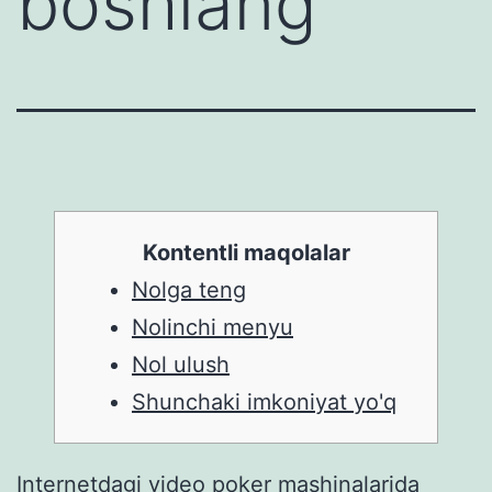
boshlang
Kontentli maqolalar
Nolga teng
Nolinchi menyu
Nol ulush
Shunchaki imkoniyat yo'q
Internetdagi video poker mashinalarida