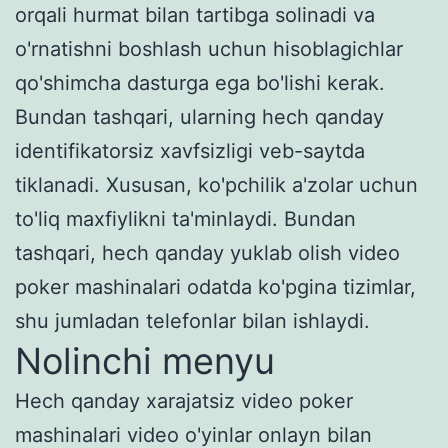
orqali hurmat bilan tartibga solinadi va
o'rnatishni boshlash uchun hisoblagichlar
qo'shimcha dasturga ega bo'lishi kerak.
Bundan tashqari, ularning hech qanday
identifikatorsiz xavfsizligi veb-saytda
tiklanadi. Xususan, ko'pchilik a'zolar uchun
to'liq maxfiylikni ta'minlaydi. Bundan
tashqari, hech qanday yuklab olish video
poker mashinalari odatda ko'pgina tizimlar,
shu jumladan telefonlar bilan ishlaydi.
Nolinchi menyu
Hech qanday xarajatsiz video poker
mashinalari video o'yinlar onlayn bilan