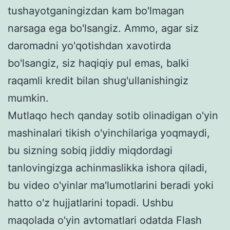
tushayotganingizdan kam bo'lmagan
narsaga ega bo'lsangiz. Ammo, agar siz
daromadni yo'qotishdan xavotirda
bo'lsangiz, siz haqiqiy pul emas, balki
raqamli kredit bilan shug'ullanishingiz
mumkin.
Mutlaqo hech qanday sotib olinadigan o'yin
mashinalari tikish o'yinchilariga yoqmaydi,
bu sizning sobiq jiddiy miqdordagi
tanlovingizga achinmaslikka ishora qiladi,
bu video o'yinlar ma'lumotlarini beradi yoki
hatto o'z hujjatlarini topadi. Ushbu
maqolada o'yin avtomatlari odatda Flash