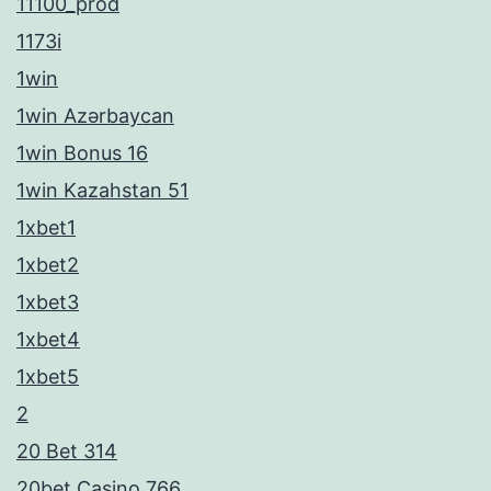
11100_prod
1173i
1win
1win Azərbaycan
1win Bonus 16
1win Kazahstan 51
1xbet1
1xbet2
1xbet3
1xbet4
1xbet5
2
20 Bet 314
20bet Casino 766