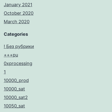
January 2021
October 2020
March 2020
Categories
! Без рубрики
+++pu
0xprocessing
1
10000_prod
10000_sat
10000_sat2
10050_sat