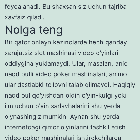
foydalanadi. Bu shaxsan siz uchun tajriba
xavfsiz qiladi.
Nolga teng
Bir qator onlayn kazinolarda hech qanday
xarajatsiz slot mashinasi video o'yinlari
oddiygina yuklamaydi. Ular, masalan, aniq
naqd pulli video poker mashinalari, ammo
ular dastlabki to'lovni talab qilmaydi. Haqiqiy
naqd pul qo'yishdan oldin o'yin-kulgi yoki
ilm uchun o'yin sarlavhalarini shu yerda
o'ynashingiz mumkin. Aynan shu yerda
internetdagi qimor o'yinlarini tashkil etish
video poker mashinalari ishtirokchilarga