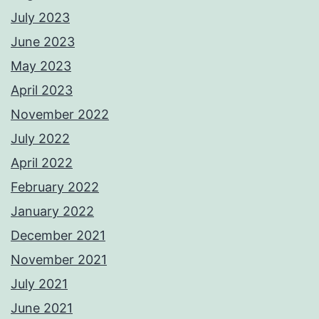
July 2023
June 2023
May 2023
April 2023
November 2022
July 2022
April 2022
February 2022
January 2022
December 2021
November 2021
July 2021
June 2021