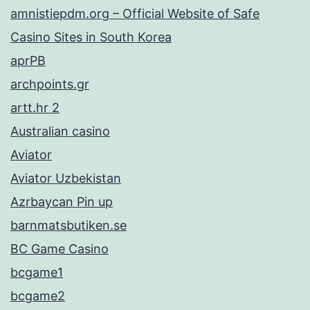
amnistiepdm.org – Official Website of Safe
Casino Sites in South Korea
aprPB
archpoints.gr
artt.hr 2
Australian casino
Aviator
Aviator Uzbekistan
Azrbaycan Pin up
barnmatsbutiken.se
BC Game Casino
bcgame1
bcgame2