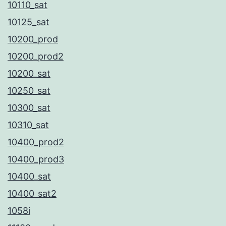
10110_sat
10125_sat
10200_prod
10200_prod2
10200_sat
10250_sat
10300_sat
10310_sat
10400_prod2
10400_prod3
10400_sat
10400_sat2
1058i